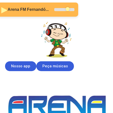
▶
Arena FM Fernandó...
Nosso app
Peça músicas