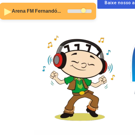
Baixe nosso 
▶
Arena FM Fernandó...