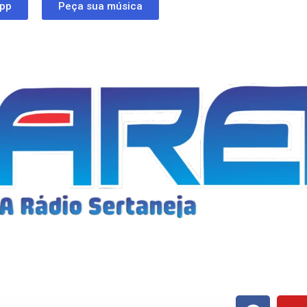
app
Peça sua música