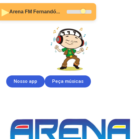
▶
Arena FM Fernandó...
Nosso app
Peça músicas