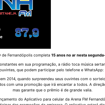
9
de Fernandópolis completa
15 anos no ar nesta segunda
onstantes em sua programação, a rádio toca música sertan
ouvintes, que podem participar pelo telefone e WhatsApp:
s em 2014, quando surpreendeu seus ouvintes com o sorte
s com uma promoção que irá encantar a todos. A direção
mas garante que o prêmio é de grande valia.
ançamento do Aplicativo para celular da Arena FM Fernandó
rticipar das promoções da emissora. O aplicativo estará dis