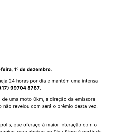
-feira, 1º de dezembro
.
eja 24 horas por dia e mantém uma intensa
(17) 99704 8787
.
io de uma moto 0km, a direção da emissora
 não revelou com será o prêmio desta vez,
polis, que oferaçerá maior interação com o
ponível para abaixar no Play Store á partir da