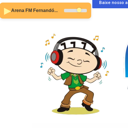
Baixe nosso 
▶
Arena FM Fernandó...