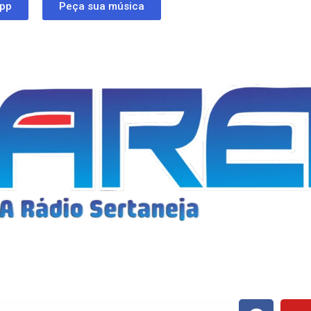
app
Peça sua música