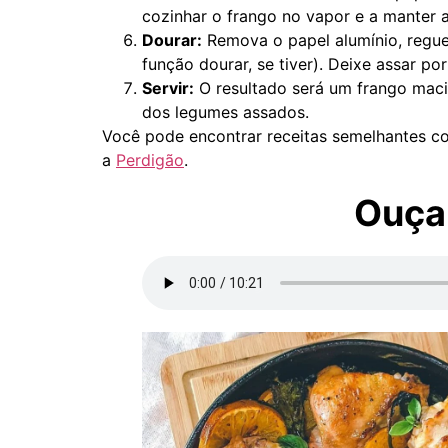
cozinhar o frango no vapor e a manter a
Dourar:
Remova o papel alumínio, regue
função dourar, se tiver). Deixe assar p
Servir:
O resultado será um frango mac
dos legumes assados.
Você pode encontrar receitas semelhantes c
a
Perdigão
.
Ouça 