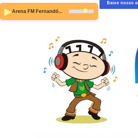
Baixe nosso 
▶
Arena FM Fernandó...