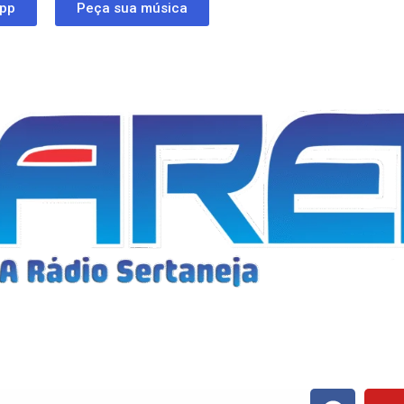
app
Peça sua música