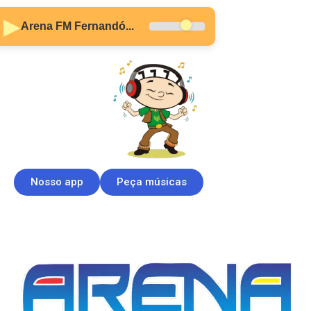
▶
Arena FM Fernandó...
Nosso app
Peça músicas