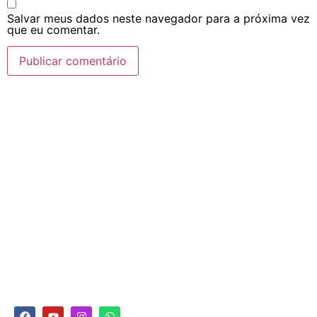
Salvar meus dados neste navegador para a próxima vez
que eu comentar.
Navegação
Home
Rádio
Equipe
Programação
Notícias
Promoções
Fotos
Segunda á Segunda
24 Horas por dia
+55 (17) 99704-8787