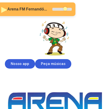
▶
Arena FM Fernandó...
Nosso app
Peça músicas