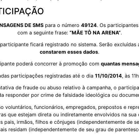
TICIPAÇÃO
NSAGENS DE SMS
para o número
49124
. Os participante
com a seguinte frase:
“MÃE TÔ NA ARENA”
.
rticipante ficará registrado no sistema. Serão excluíd
constarem esses dados
.
cipante poderá concorrer à promoção com
quantas mensa
das participações registradas até o dia
11/10/2014
, às 11
ntativa de fraude ou abuso relativo à campanha, o partici
da responder por crime de falsidade ideológica ou documen
 voluntários, funcionários, empregados, prepostos e repr
as que estejam direta ou indiretamente envolvidos na sua
s pais, irmãos, filhos e cônjuges (independentemente de 
ais residam (independentemente de seu grau de parentesc