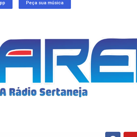
app
Peça sua música