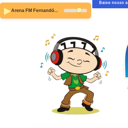
Baixe nosso 
▶
Arena FM Fernandó...