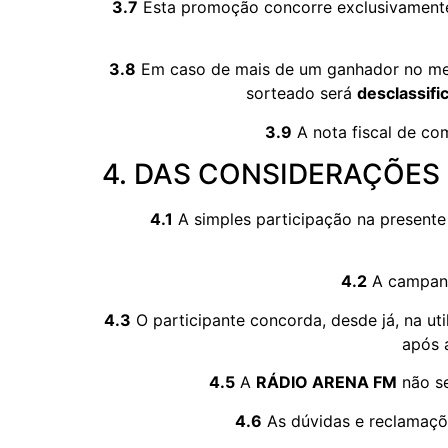
3.7
Esta promoção concorre exclusivamente
3.8
Em caso de mais de um ganhador no me
sorteado será
desclassifi
3.9
A nota fiscal de co
4. DAS CONSIDERAÇÕES
4.1
A simples participação na presente 
4.2
A campanha
4.3
O participante concorda, desde já, na u
após 
4.5
A
RÁDIO ARENA FM
não se
4.6
As dúvidas e reclamaçõ