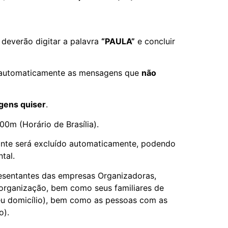
s deverão digitar a palavra
“PAULA”
e concluir
as automaticamente as mensagens que
não
gens quiser
.
h00m (Horário de Brasília).
pante será excluído automaticamente, podendo
tal.
esentantes das empresas Organizadoras,
 organização, bem como seus familiares de
seu domicílio), bem como as pessoas com as
o).