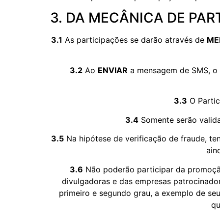
3. DA MECÂNICA DE PAR
3.1
As participações se darão através de
ME
3.2
Ao
ENVIAR
a mensagem de SMS, o pa
3.3
O Parti
3.4
Somente serão valida
3.5
Na hipótese de verificação de fraude, te
ain
3.6
Não poderão participar da promoção
divulgadoras e das empresas patrocinador
primeiro e segundo grau, a exemplo de seu
qu