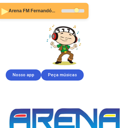
▶
Arena FM Fernandó...
Nosso app
Peça músicas